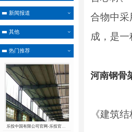
新闻报道
合物中采
其他
成，是一
热门推荐
河南钢骨
《建筑结构
乐投中国有限公司官网-乐投官方网站