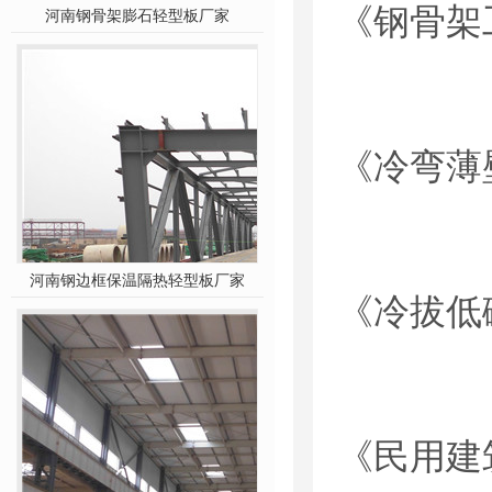
《钢骨架工
河南钢骨架膨石轻型板厂家
《冷弯薄壁
河南钢边框保温隔热轻型板厂家
《冷拔低碳
《民用建筑