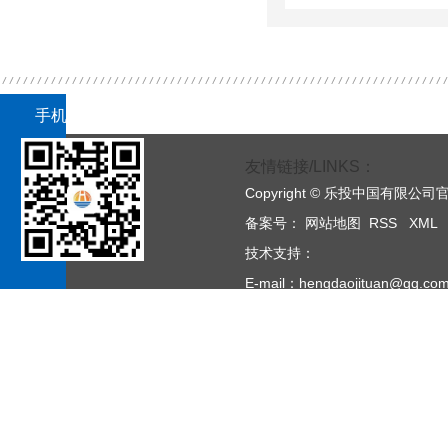
手机站二维码
友情链接/LINKS：
Copyright © 乐投中国有限
备案号：
网站地图
RSS
XML
技术支持：
E-mail：hengdaojituan@qq.co