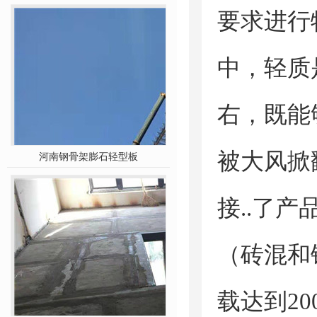
要求进行
中，轻质
右，既能
被大风掀
河南钢骨架膨石轻型板
接..了
（砖混和
载达到2