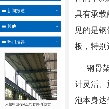
新闻报道
具有承载
其他
见的是钢
热门推荐
板，特别
钢骨架屋
计灵活、
泡本身达
乐投中国有限公司官网-乐投官方网站