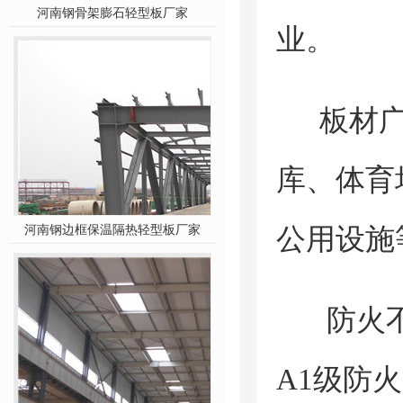
河南钢骨架膨石轻型板厂家
业。
板材广泛
库、体育
河南钢边框保温隔热轻型板厂家
公用设施
防火不
A1级防